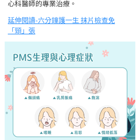
心科醫師的專業治療。
延伸閱讀-六分鐘護一生 抹片檢查免
「頸」張