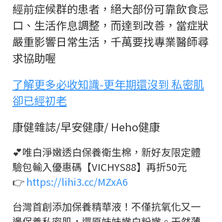
經前症候群的患者，絕大部份可靠飲食忌
口、生活作息調整，而達到改善，當症狀
嚴重影響日常生活，千萬要找專業醫師尋
求協助喔
了解更多必收知識-更年期還沒到 私密肌
卻已經初老
康健雜誌/早安健康/ Heho健康
💕唯白淨嫩透白保養衛生棉，新好友限定體
驗包輸入優惠碼【VICHYS88】再折50元
👉
https://lihi3.cc/MZxA6
台灣首創添加保養精華液！不僅抗氧化又一
邊保養私密肌，還原妹妹嫩白粉嫩。天然薄