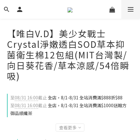
【唯白V.D】美少女戰士
Crystal淨嫩透白SOD草本抑
菌衛生棉12包組(MIT台灣製/
向日葵花香/草本涼感/54倍瞬
吸)
至
08/31 16:00
截止
全店，8/1-8/31 全站消費滿$888折$88
至
08/31 16:00
截止
全店，8/1-8/31 全站消費滿$1000送翰方
御品順纖茶
查看更多