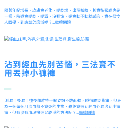
隨著年紀增長，皮膚會老化、變乾燥、出現皺紋，其實私密處也是
一樣，陰道會變乾、變澀、沒彈性，還會動不動就感染，實在很令
人困擾，到底該怎麼辦呢？...
繼續閱讀
沾到經血先別苦惱，三法寶不
用丟掉小褲褲
測漏！後漏！整夜都維持平躺姿勢不敢亂動，睡得腰痠背痛，但身
為一個每個月流血都不會死的生物，難免會遇到經血外漏沾到小褲
褲，但有沒有清理快速又乾淨的方法呢
？...
繼續閱讀