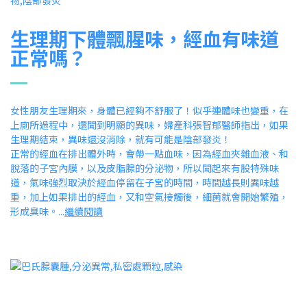
生理期下體飄腥味，經血有味道
正常嗎？
女性朋友生理期來，身體已經夠不舒服了！似乎連體味也變重，在
上廁所過程中，還聞到明顯的異味，婦產科張智郁醫師指出，如果
生理期結束，異味還沒消除，就有可能是陰部發炎！
正常的經血在排出體外時，會帶一點血味，因為經血夾雜血液、和
脫落的子宮內膜，以及皮脂腺的分泌物，所以聞起來有股特殊味
道，氣味強烈取決於經血停留在子宮的時間，時間越長則異味越
重，加上如果排出的經血，又和空氣接觸後，細菌就會開始繁殖，
形成臭味。...
繼續閱讀