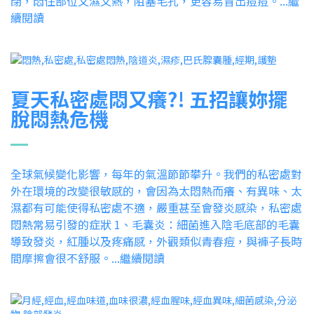
閉，悶住部位又濕又熱，阻塞毛孔，更容易冒出痘痘。...繼
續閱讀
夏天私密處悶又癢?! 五招讓妳擺
脫悶熱危機
全球氣候變化影響，每年的氣溫節節攀升。我們的私密處對
外在環境的改變很敏感的，會因為太悶熱而癢、有異味、太
濕都有可能使得私密處不適，嚴重甚至會發炎感染，私密處
悶熱常易引發的症狀 1、毛囊炎：細菌進入陰毛底部的毛囊
導致發炎，紅腫以及疼痛感，外觀類似青春痘，與褲子長時
間摩擦會很不舒服。...繼續閱讀