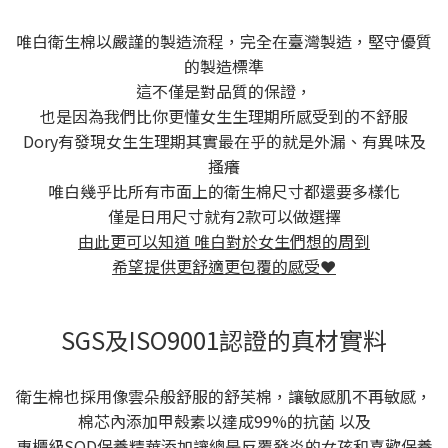
唯白衛生棉以嚴謹的製造流程，完全在臺灣製造，堅守優質
的製造標準
這不僅是對品質的保證，
也是因為我們比你更懂女生生理期所感受到的不舒服
Dory有發現女生生理期其實最在乎的就是外漏、有異味及
搔癢
唯白幾乎比所有市面上的衛生棉尺寸都還要多樣化
僅是日用尺寸就有2款可以做選擇
由此更可以知道 唯白對於女生們想的周到
希望提供更舒適更包覆的感受❤
SGS及ISO9001認證的真材實料
衛生棉也採用像雲朵般舒服的舒芙棉，讓敏感肌不再敏感，
棉芯內添加甲殼素以達成99%的抗菌 以及
專櫃級SOD保養精華添加讓總是反覆發炎的女孩和喜歡保養